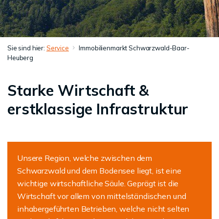
Sie sind hier:
Service
Immobilienmarkt Schwarzwald-Baar-
Heuberg
Starke Wirtschaft &
erstklassige Infrastruktur
Unsere Region, welche zwischen dem
Schwarzwald und dem Bodensee liegt, ist eine
wichtige wirtschaftliche Säule. Geprägt ist die
Wirtschaft vor allem von mittelständischen und
inhabergeführten Betrieben, welche nicht selten