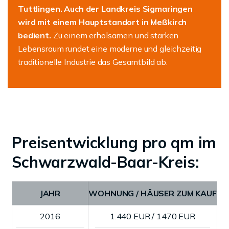
Tuttlingen. Auch der Landkreis Sigmaringen
wird mit einem Hauptstandort in Meßkirch
bedient.
Zu einem erholsamen und starken
Lebensraum rundet eine moderne und gleichzeitig
traditionelle Industrie das Gesamtbild ab.
Preisentwicklung pro qm im
Schwarzwald-Baar-Kreis:
JAHR
WOHNUNG / HÄUSER ZUM KAUF
2016
1.440 EUR / 1470 EUR