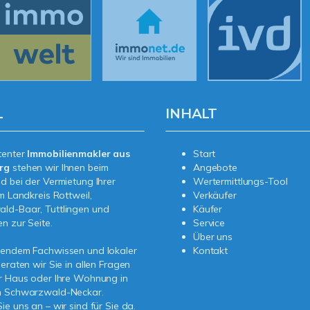
L
INHALT
tenter
Immobilienmakler aus
Start
erg
stehen wir Ihnen beim
Angebote
d bei der Vermietung Ihrer
Wertermittlungs-Tool
im Landkreis Rottweil,
Verkäufer
ld-Baar, Tuttlingen und
Käufer
n zur Seite.
Service
Über uns
sendem Fachwissen und lokaler
Kontakt
beraten wir Sie in allen Fragen
r Haus oder Ihre Wohnung in
n Schwarzwald-Neckar.
ie uns an – wir sind für Sie da.