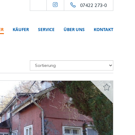
07422 273-0
ER
KÄUFER
SERVICE
ÜBER UNS
KONTAKT