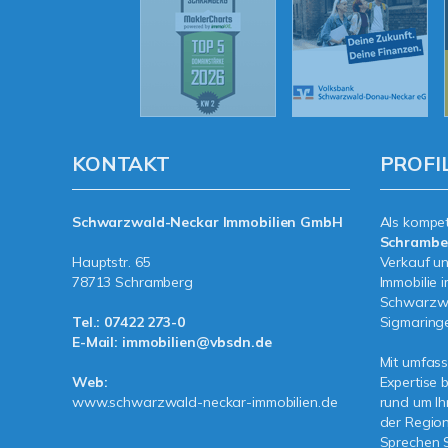
KONTAKT
PROFI
Schwarzwald-Neckar Immobilien GmbH
Als kompe
Schramb
Hauptstr. 65
Verkauf un
78713 Schramberg
Immobilie 
Schwarzwa
Tel.:
07422 273-0
Sigmaringe
E-Mail:
immobilien@vbsdn.de
Mit umfas
Web:
Expertise 
www.schwarzwald-neckar-immobilien.de
rund um Ih
der Regio
Sprechen S