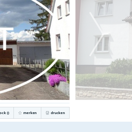
ock (
)
merken
drucken